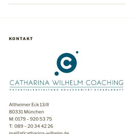
KONTAKT
Altheimer Eck 13/II
80331 München
M: 0179 – 920 53 75
T: 089 – 20 34 42 26
mail[at]catharina-wilhelm.de