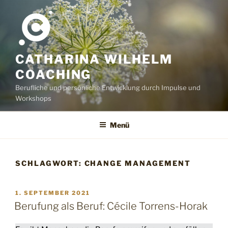
Zum
Inhalt
springen
CATHARINA WILHELM
COACHING
Berufliche und persönliche Entwicklung durch Impulse und
Workshops
Menü
SCHLAGWORT:
CHANGE MANAGEMENT
VERÖFFENTLICHT
1. SEPTEMBER 2021
AM
Berufung als Beruf: Cécile Torrens-Horak