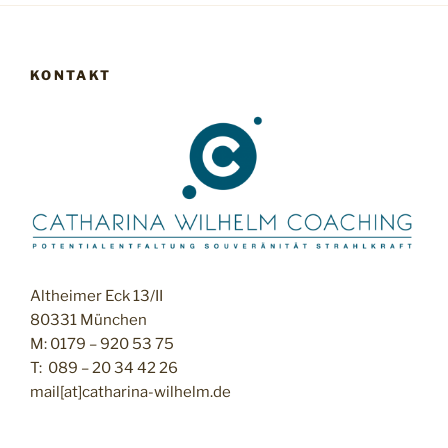
KONTAKT
Altheimer Eck 13/II
80331 München
M: 0179 – 920 53 75
T: 089 – 20 34 42 26
mail[at]catharina-wilhelm.de