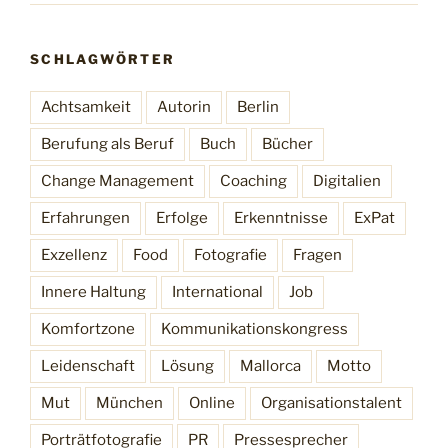
SCHLAGWÖRTER
Achtsamkeit
Autorin
Berlin
Berufung als Beruf
Buch
Bücher
Change Management
Coaching
Digitalien
Erfahrungen
Erfolge
Erkenntnisse
ExPat
Exzellenz
Food
Fotografie
Fragen
Innere Haltung
International
Job
Komfortzone
Kommunikationskongress
Leidenschaft
Lösung
Mallorca
Motto
Mut
München
Online
Organisationstalent
Porträtfotografie
PR
Pressesprecher