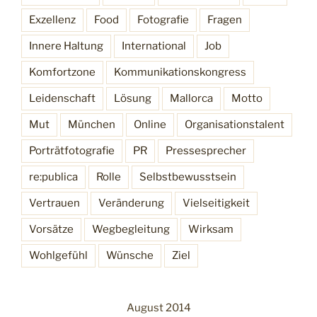
Exzellenz
Food
Fotografie
Fragen
Innere Haltung
International
Job
Komfortzone
Kommunikationskongress
Leidenschaft
Lösung
Mallorca
Motto
Mut
München
Online
Organisationstalent
Porträtfotografie
PR
Pressesprecher
re:publica
Rolle
Selbstbewusstsein
Vertrauen
Veränderung
Vielseitigkeit
Vorsätze
Wegbegleitung
Wirksam
Wohlgefühl
Wünsche
Ziel
August 2014