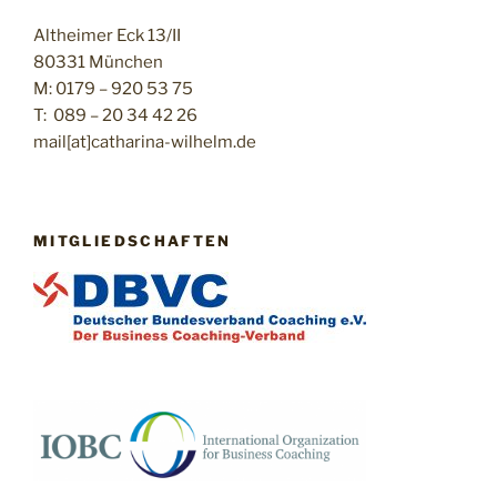
Altheimer Eck 13/II
80331 München
M: 0179 – 920 53 75
T: 089 – 20 34 42 26
mail[at]catharina-wilhelm.de
MITGLIEDSCHAFTEN