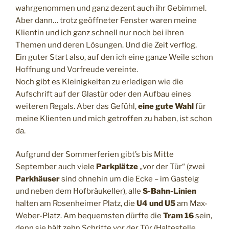
wahrgenommen und ganz dezent auch ihr Gebimmel.
Aber dann… trotz geöffneter Fenster waren meine
Klientin und ich ganz schnell nur noch bei ihren
Themen und deren Lösungen. Und die Zeit verflog.
Ein guter Start also, auf den ich eine ganze Weile schon
Hoffnung und Vorfreude vereinte.
Noch gibt es Kleinigkeiten zu erledigen wie die
Aufschrift auf der Glastür oder den Aufbau eines
weiteren Regals. Aber das Gefühl,
eine gute Wahl
für
meine Klienten und mich getroffen zu haben, ist schon
da.
Aufgrund der Sommerferien gibt’s bis Mitte
September auch viele
Parkplätze
„vor der Tür“ (zwei
Parkhäuser
sind ohnehin um die Ecke – im Gasteig
und neben dem Hofbräukeller), alle
S-Bahn-Linien
halten am Rosenheimer Platz, die
U4 und U5
am Max-
Weber-Platz. Am bequemsten dürfte die
Tram 16
sein,
denn sie hält zehn Schritte vor der Tür (Haltestelle