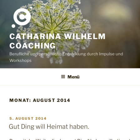
Zum
Inhalt
springen
CATHARINA WILHELM
COACHING
Berufliche und persönliche Entwicklung durch Impulse und
Workshops
Menü
MONAT:
AUGUST 2014
VERÖFFENTLICHT
5. AUGUST 2014
AM
Gut Ding will Heimat haben.