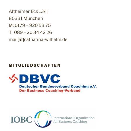
Altheimer Eck 13/II
80331 München
M: 0179 – 920 53 75
T: 089 – 20 34 42 26
mail[at]catharina-wilhelm.de
MITGLIEDSCHAFTEN