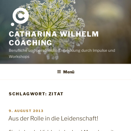
Zum
Inhalt
springen
CATHARINA WILHELM
COACHING
Berufliche und persönliche Entwicklung durch Impulse und
Workshops
Menü
SCHLAGWORT:
ZITAT
VERÖFFENTLICHT
9. AUGUST 2013
AM
Aus der Rolle in die Leidenschaft!