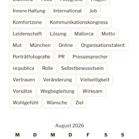
Innere Haltung
International
Job
Komfortzone
Kommunikationskongress
Leidenschaft
Lösung
Mallorca
Motto
Mut
München
Online
Organisationstalent
Porträtfotografie
PR
Pressesprecher
re:publica
Rolle
Selbstbewusstsein
Vertrauen
Veränderung
Vielseitigkeit
Vorsätze
Wegbegleitung
Wirksam
Wohlgefühl
Wünsche
Ziel
August 2026
M
D
M
D
F
S
S