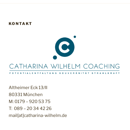
KONTAKT
Altheimer Eck 13/II
80331 München
M: 0179 – 920 53 75
T: 089 – 20 34 42 26
mail[at]catharina-wilhelm.de