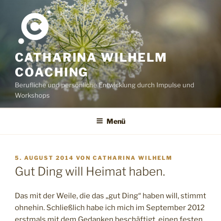
Zum
Inhalt
springen
CATHARINA WILHELM
COACHING
Berufliche und persönliche Entwicklung durch Impulse und
Workshops
Menü
VERÖFFENTLICHT
5. AUGUST 2014
VON
CATHARINA WILHELM
AM
Gut Ding will Heimat haben.
Das mit der Weile, die das „gut Ding“ haben will, stimmt
ohnehin. Schließlich habe ich mich im September 2012
erstmals mit dem Gedanken beschäftigt, einen festen