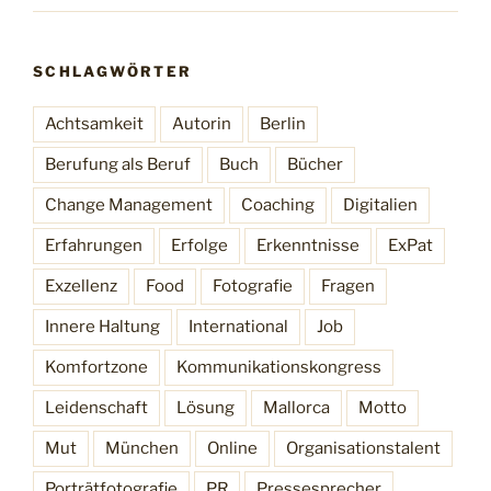
SCHLAGWÖRTER
Achtsamkeit
Autorin
Berlin
Berufung als Beruf
Buch
Bücher
Change Management
Coaching
Digitalien
Erfahrungen
Erfolge
Erkenntnisse
ExPat
Exzellenz
Food
Fotografie
Fragen
Innere Haltung
International
Job
Komfortzone
Kommunikationskongress
Leidenschaft
Lösung
Mallorca
Motto
Mut
München
Online
Organisationstalent
Porträtfotografie
PR
Pressesprecher