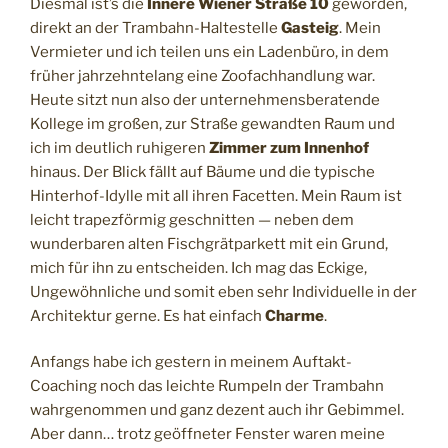
Diesmal ist’s die
Innere Wiener Straße 10
geworden,
direkt an der Trambahn-Haltestelle
Gasteig
. Mein
Vermieter und ich teilen uns ein Ladenbüro, in dem
früher jahrzehntelang eine Zoofachhandlung war.
Heute sitzt nun also der unternehmensberatende
Kollege im großen, zur Straße gewandten Raum und
ich im deutlich ruhigeren
Zimmer zum Innenhof
hinaus. Der Blick fällt auf Bäume und die typische
Hinterhof-Idylle mit all ihren Facetten. Mein Raum ist
leicht trapezförmig geschnitten — neben dem
wunderbaren alten Fischgrätparkett mit ein Grund,
mich für ihn zu entscheiden. Ich mag das Eckige,
Ungewöhnliche und somit eben sehr Individuelle in der
Architektur gerne. Es hat einfach
Charme
.
Anfangs habe ich gestern in meinem Auftakt-
Coaching noch das leichte Rumpeln der Trambahn
wahrgenommen und ganz dezent auch ihr Gebimmel.
Aber dann… trotz geöffneter Fenster waren meine