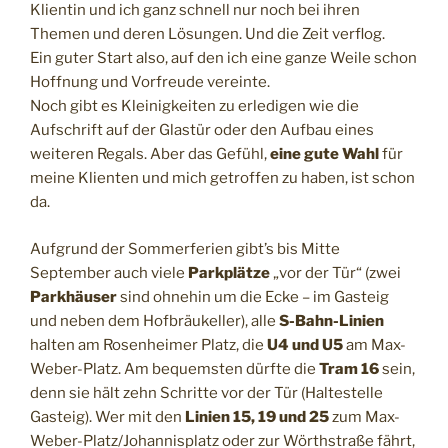
Klientin und ich ganz schnell nur noch bei ihren
Themen und deren Lösungen. Und die Zeit verflog.
Ein guter Start also, auf den ich eine ganze Weile schon
Hoffnung und Vorfreude vereinte.
Noch gibt es Kleinigkeiten zu erledigen wie die
Aufschrift auf der Glastür oder den Aufbau eines
weiteren Regals. Aber das Gefühl,
eine gute Wahl
für
meine Klienten und mich getroffen zu haben, ist schon
da.
Aufgrund der Sommerferien gibt’s bis Mitte
September auch viele
Parkplätze
„vor der Tür“ (zwei
Parkhäuser
sind ohnehin um die Ecke – im Gasteig
und neben dem Hofbräukeller), alle
S-Bahn-Linien
halten am Rosenheimer Platz, die
U4 und U5
am Max-
Weber-Platz. Am bequemsten dürfte die
Tram 16
sein,
denn sie hält zehn Schritte vor der Tür (Haltestelle
Gasteig). Wer mit den
Linien 15, 19 und 25
zum Max-
Weber-Platz/Johannisplatz oder zur Wörthstraße fährt,