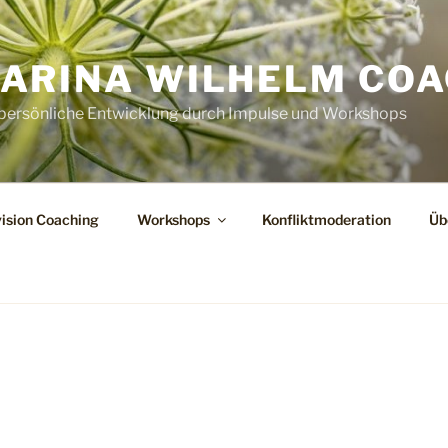
ARINA WILHELM COA
 persönliche Entwicklung durch Impulse und Workshops
vision Coaching
Workshops
Konfliktmoderation
Üb