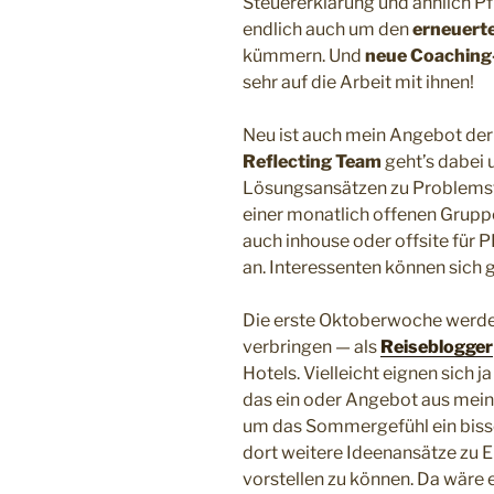
Steuererklärung und ähnlich P
endlich auch um den
erneuert
kümmern. Und
neue Coaching
sehr auf die Arbeit mit ihnen!
Neu ist auch mein Angebot de
Reflecting Team
geht’s dabei
Lösungsansätzen zu Problemst
einer monatlich offenen Gruppe
auch inhouse oder offsite für
an. Interessenten können sich 
Die erste Oktoberwoche werde 
verbringen — als
Reiseblogger
Hotels. Vielleicht eignen sich 
das ein oder Angebot aus mein
um das Sommergefühl ein biss
dort weitere Ideenansätze zu E
vorstellen zu können. Da wäre 