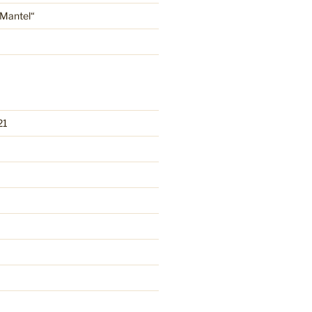
-Mantel“
21