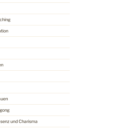
aching
tion
en
auen
igong
räsenz und Charisma