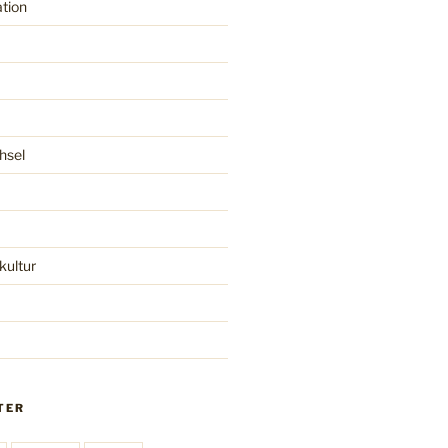
tion
hsel
ultur
TER