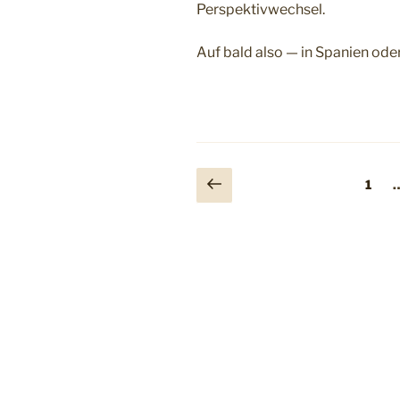
Perspektivwechsel.
Auf bald also — in Spanien o
Seitennummerieru
Vorherige
Seite
1
Seite
der
Beiträge