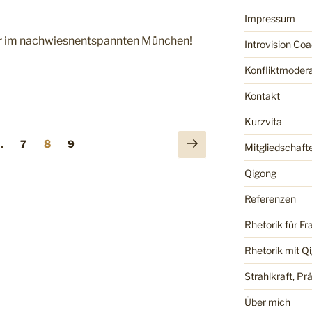
Impressum
der im nachwiesnentspannten München!
Introvision Co
Konfliktmodera
Kontakt
Kurzvita
ng
Nächste
Seite
Seite
Seite
…
7
8
9
Mitgliedschaft
Seite
Qigong
Referenzen
Rhetorik für Fr
Rhetorik mit Q
Strahlkraft, P
Über mich