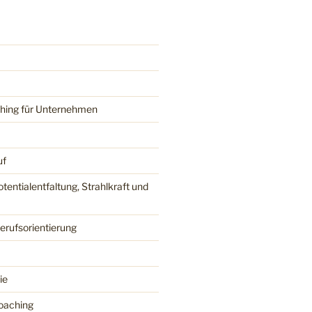
hing für Unternehmen
uf
tentialentfaltung, Strahlkraft und
erufsorientierung
ie
oaching