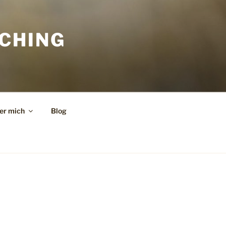
CHING
er mich
Blog