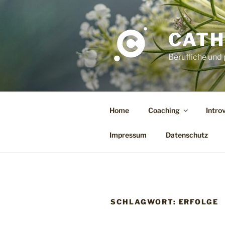
Zum
Inhalt
springen
CATH
Berufliche und
Home
Coaching
Intro
Impressum
Datenschutz
SCHLAGWORT:
ERFOLGE