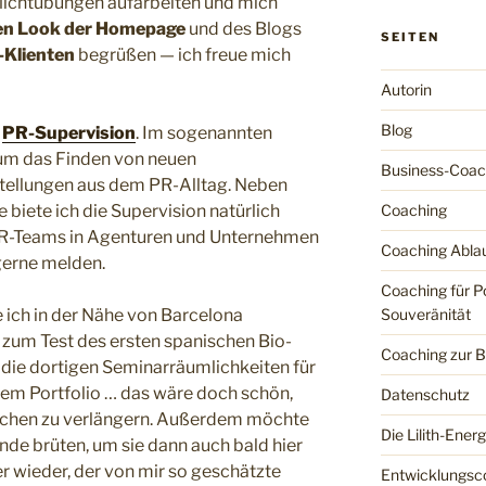
flichtübungen aufarbeiten und mich
en Look der Homepage
und des Blogs
SEITEN
-Klienten
begrüßen — ich freue mich
Autorin
Blog
r
PR-Supervision
. Im sogenannten
 um das Finden von neuen
Business-Coac
ellungen aus dem PR-Alltag. Neben
Coaching
 biete ich die Supervision natürlich
 PR-Teams in Agenturen und Unternehmen
Coaching Abla
gerne melden.
Coaching für Po
Souveränität
ich in der Nähe von Barcelona
zum Test des ersten spanischen Bio-
Coaching zur B
ja die dortigen Seminarräumlichkeiten für
em Portfolio … das wäre doch schön,
Datenschutz
chen zu verlängern. Außerdem möchte
Die Lilith-Energ
nde brüten, um sie dann auch bald hier
er wieder, der von mir so geschätzte
Entwicklungsc