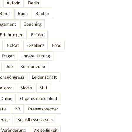
Autorin
Berlin
 Beruf
Buch
Bücher
agement
Coaching
Erfahrungen
Erfolge
ExPat
Exzellenz
Food
Fragen
Innere Haltung
Job
Komfortzone
onskongress
Leidenschaft
allorca
Motto
Mut
Online
Organisationstalent
afie
PR
Pressesprecher
Rolle
Selbstbewusstsein
Veränderung
Vielseitigkeit