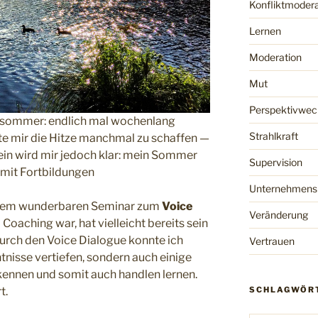
Konfliktmodera
Lernen
Moderation
Mut
Perspektivwec
chsommer: endlich mal wochenlang
Strahlkraft
e mir die Hitze manchmal zu schaffen —
ein wird mir jedoch klar: mein Sommer
Supervision
 mit Fortbildungen
Unternehmensk
einem wunderbaren Seminar zum
Voice
Veränderung
 Coaching war, hat vielleicht bereits sein
urch den Voice Dialogue konnte ich
Vertrauen
nisse vertiefen, sondern auch einige
kennen und somit auch handlen lernen.
SCHLAGWÖR
t.