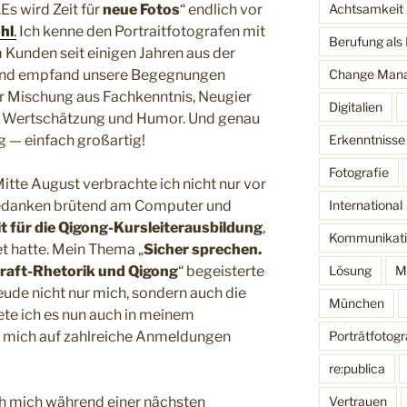
Achtsamkeit
Es wird Zeit für
neue Fotos
“ endlich vor
hl
.
Ich kenne den Portraitfotografen mit
Berufung als
 Kunden seit einigen Jahren aus der
Change Man
und empfand unsere Begegnungen
er Mischung aus Fachkenntnis, Neugier
Digitalien
, Wertschätzung und Humor. Und genau
Erkenntnisse
g — einfach großartig!
Fotografie
itte August verbrachte ich nicht nur vor
International
gedanken brütend am Computer und
 für die Qigong-Kursleiterausbildung
,
Kommunikati
et hatte. Mein Thema „
Sicher sprechen.
Lösung
M
kraft-Rhetorik und Qigong
“ begeisterte
ude nicht nur mich, sondern auch die
München
iete ich es nun auch in meinem
Porträtfotogr
ue mich auf zahlreiche Anmeldungen
re:publica
Vertrauen
h mich während einer nächsten