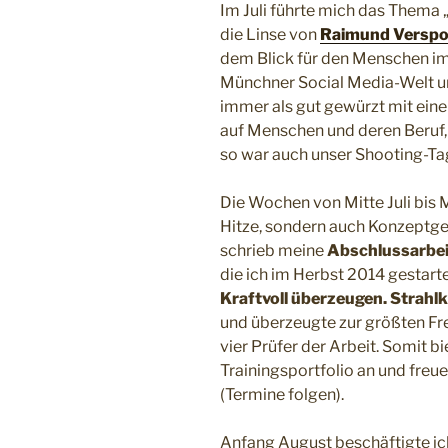
Im Juli führte mich das Thema „
die Linse von
Raimund Verspo
dem Blick für den Menschen im
Münchner Social Media-Welt 
immer als gut gewürzt mit ein
auf Menschen und deren Beruf
so war auch unser Shooting-Ta
Die Wochen von Mitte Juli bis M
Hitze, sondern auch Konzept
schrieb meine
Abschlussarbeit
die ich im Herbst 2014 gestart
Kraftvoll überzeugen. Strahl
und überzeugte zur größten Fre
vier Prüfer der Arbeit. Somit b
Trainingsportfolio an und fre
(Termine folgen).
Anfang August beschäftigte ic