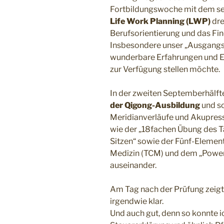
Fortbildungswoche mit dem se
Life Work Planning (LWP)
dre
Berufsorientierung und das Fi
Insbesondere unser „Ausgangst
wunderbare Erfahrungen und Er
zur Verfügung stellen möchte.
In der zweiten Septemberhälft
der Qigong-Ausbildung
und so
Meridianverläufe und Akupres
wie der „18fachen Übung des T
Sitzen“ sowie der Fünf-Element
Medizin (TCM) und dem „Power 
auseinander.
Am Tag nach der Prüfung zeigt
irgendwie klar.
Und auch gut, denn so konnte 