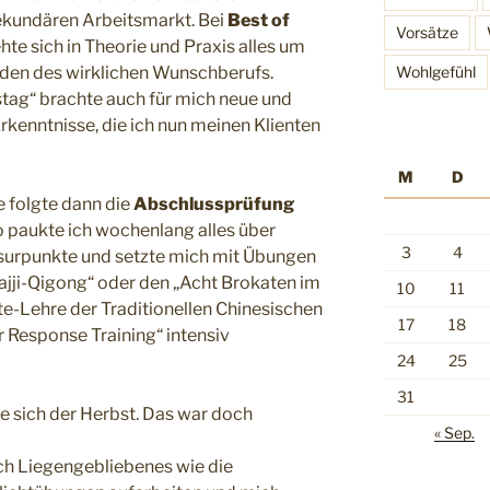
kundären Arbeitsmarkt. Bei
Best of
Vorsätze
hte sich in Theorie und Praxis alles um
Wohlgefühl
nden des wirklichen Wunschberufs.
ag“ brachte auch für mich neue und
kenntnisse, die ich nun meinen Klienten
M
D
e folgte dann die
Abschlussprüfung
 paukte ich wochenlang alles über
3
4
surpunkte und setzte mich mit Übungen
ajji-Qigong“ oder den „Acht Brokaten im
10
11
e-Lehre der Traditionellen Chinesischen
17
18
Response Training“ intensiv
24
25
31
e sich der Herbst. Das war doch
« Sep.
ich Liegengebliebenes wie die