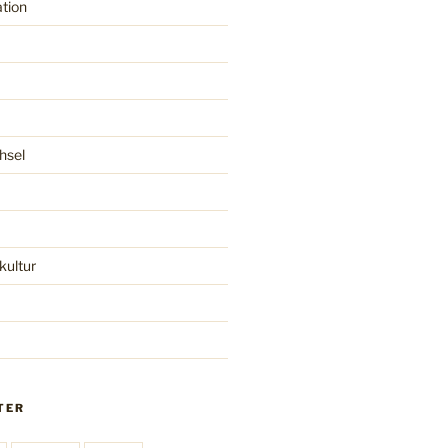
tion
hsel
ultur
TER