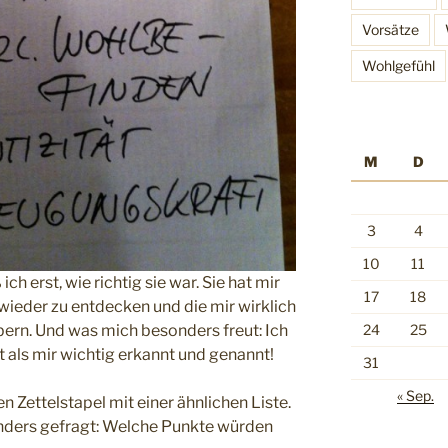
Vorsätze
Wohlgefühl
M
D
3
4
10
11
ich erst, wie richtig sie war. Sie hat mir
17
18
wieder zu entdecken und die mir wirklich
24
25
ern. Und was mich besonders freut: Ich
t als mir wichtig erkannt und genannt!
31
« Sep.
en Zettelstapel mit einer ähnlichen Liste.
nders gefragt: Welche Punkte würden