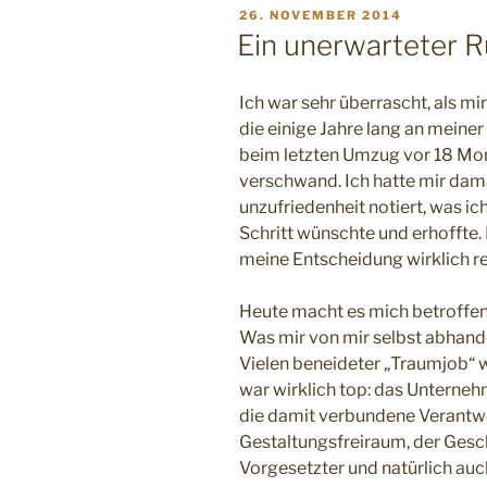
VERÖFFENTLICHT
26. NOVEMBER 2014
AM
Ein unerwarteter R
Ich war sehr überrascht, als mir 
die einige Jahre lang an meine
beim letzten Umzug vor 18 Mo
verschwand. Ich hatte mir da
unzufriedenheit notiert, was i
Schritt wünschte und erhoffte.
meine Entscheidung wirklich re
Heute macht es mich betroffen,
Was mir von mir selbst abhan
Vielen beneideter „Traumjob“ w
war wirklich top: das Unternehm
die damit verbundene Verantwo
Gestaltungsfreiraum, der Gesch
Vorgesetzter und natürlich auc