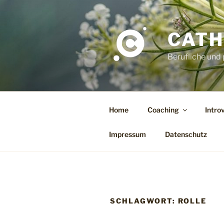
Zum
Inhalt
springen
CATH
Berufliche und
Home
Coaching
Intro
Impressum
Datenschutz
SCHLAGWORT:
ROLLE