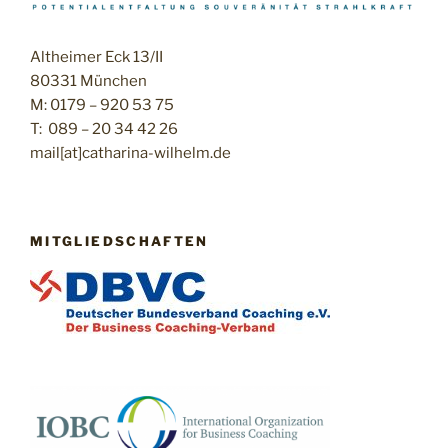
Altheimer Eck 13/II
80331 München
M: 0179 – 920 53 75
T: 089 – 20 34 42 26
mail[at]catharina-wilhelm.de
MITGLIEDSCHAFTEN