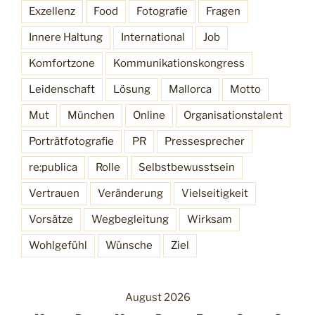
Exzellenz
Food
Fotografie
Fragen
Innere Haltung
International
Job
Komfortzone
Kommunikationskongress
Leidenschaft
Lösung
Mallorca
Motto
Mut
München
Online
Organisationstalent
Porträtfotografie
PR
Pressesprecher
re:publica
Rolle
Selbstbewusstsein
Vertrauen
Veränderung
Vielseitigkeit
Vorsätze
Wegbegleitung
Wirksam
Wohlgefühl
Wünsche
Ziel
August 2026