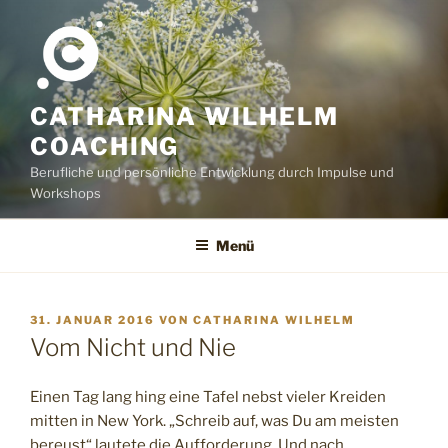
Zum
Inhalt
springen
CATHARINA WILHELM
COACHING
Berufliche und persönliche Entwicklung durch Impulse und
Workshops
Menü
VERÖFFENTLICHT
31. JANUAR 2016
VON
CATHARINA WILHELM
AM
Vom Nicht und Nie
Einen Tag lang hing eine Tafel nebst vieler Kreiden
mitten in New York. „Schreib auf, was Du am meisten
bereust“ lautete die Aufforderung. Und nach