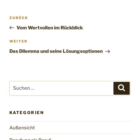
Beitragsnavigation
Vorheriger
ZURÜCK
Beitrag
Vom Wertvollen im Rückblick
Nächster
WEITER
Beitrag
Das Dilemma und seine Lösungsoptionen
Suchen
Suche
nach:
KATEGORIEN
Außensicht