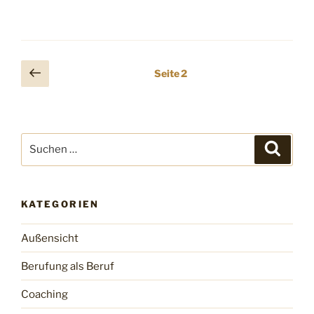
Seitennummerierung
Vorherige
Seite
2
Seite
der
Beiträge
Suchen
Suche
nach:
KATEGORIEN
Außensicht
Berufung als Beruf
Coaching