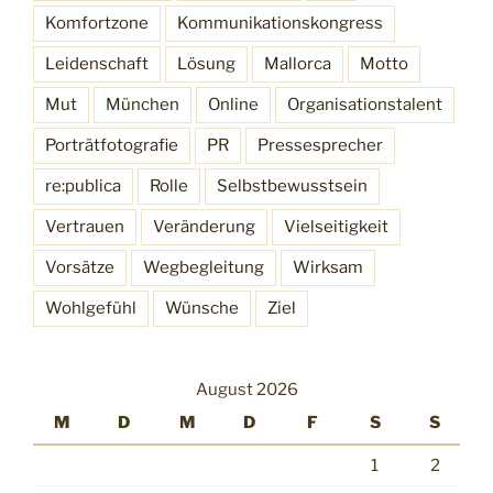
Komfortzone
Kommunikationskongress
Leidenschaft
Lösung
Mallorca
Motto
Mut
München
Online
Organisationstalent
Porträtfotografie
PR
Pressesprecher
re:publica
Rolle
Selbstbewusstsein
Vertrauen
Veränderung
Vielseitigkeit
Vorsätze
Wegbegleitung
Wirksam
Wohlgefühl
Wünsche
Ziel
August 2026
M
D
M
D
F
S
S
1
2