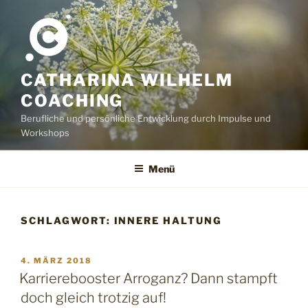
Zum
Inhalt
springen
CATHARINA WILHELM
COACHING
Berufliche und persönliche Entwicklung durch Impulse und
Workshops
Menü
SCHLAGWORT:
INNERE HALTUNG
VERÖFFENTLICHT
4. MÄRZ 2018
AM
Karrierebooster Arroganz? Dann stampft
doch gleich trotzig auf!