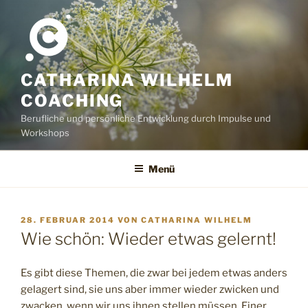
Zum
Inhalt
springen
CATHARINA WILHELM
COACHING
Berufliche und persönliche Entwicklung durch Impulse und
Workshops
Menü
VERÖFFENTLICHT
28. FEBRUAR 2014
VON
CATHARINA WILHELM
AM
Wie schön: Wieder etwas gelernt!
Es gibt diese Themen, die zwar bei jedem etwas anders
gelagert sind, sie uns aber immer wieder zwicken und
zwacken, wenn wir uns ihnen stellen müssen. Einer