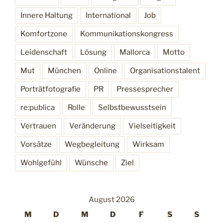
Innere Haltung
International
Job
Komfortzone
Kommunikationskongress
Leidenschaft
Lösung
Mallorca
Motto
Mut
München
Online
Organisationstalent
Porträtfotografie
PR
Pressesprecher
re:publica
Rolle
Selbstbewusstsein
Vertrauen
Veränderung
Vielseitigkeit
Vorsätze
Wegbegleitung
Wirksam
Wohlgefühl
Wünsche
Ziel
August 2026
M
D
M
D
F
S
S