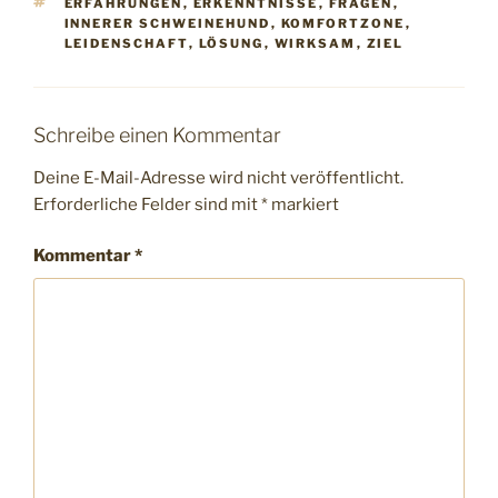
SCHLAGWÖRTER
ERFAHRUNGEN
,
ERKENNTNISSE
,
FRAGEN
,
INNERER SCHWEINEHUND
,
KOMFORTZONE
,
LEIDENSCHAFT
,
LÖSUNG
,
WIRKSAM
,
ZIEL
Schreibe einen Kommentar
Deine E-Mail-Adresse wird nicht veröffentlicht.
Erforderliche Felder sind mit
*
markiert
Kommentar
*