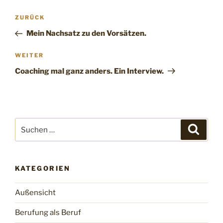
Beitragsnavigation
Vorheriger
ZURÜCK
Beitrag
Mein Nachsatz zu den Vorsätzen.
Nächster
WEITER
Beitrag
Coaching mal ganz anders. Ein Interview.
Suchen
Suche
nach:
KATEGORIEN
Außensicht
Berufung als Beruf