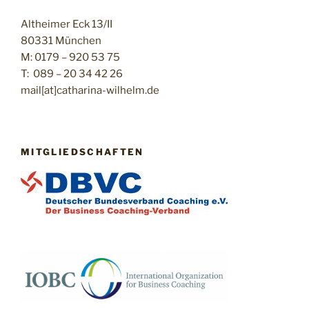
Altheimer Eck 13/II
80331 München
M: 0179 – 920 53 75
T: 089 – 20 34 42 26
mail[at]catharina-wilhelm.de
MITGLIEDSCHAFTEN